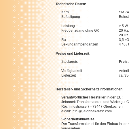
Technische Daten:
Kern
SM 74
Befestigung
Befes
Leistung
> 5 W
Frequenzgang ohne GK
20 Hz.
20 Hz.
Ra
3,5 k
Sekundärimpendanzen
4 / 6 
Preise und Lieferzeit:
Stückpreis
Preis
Verfügbarkeit
Anfert
Lieferzeit
ca. 3
Hersteller- und Sicherheitsinformationen:
Verantwortlicher Hersteller in der EU:
Jelonnek Transformatoren und Wickelgut
Röchlingstrasse 7 - 73447 Oberkochen
eMail: info @ jelonnek-trafo.com
Sicherheitshinweise:
Der Transformator ist für den Einbau in ein
vorgesehen.