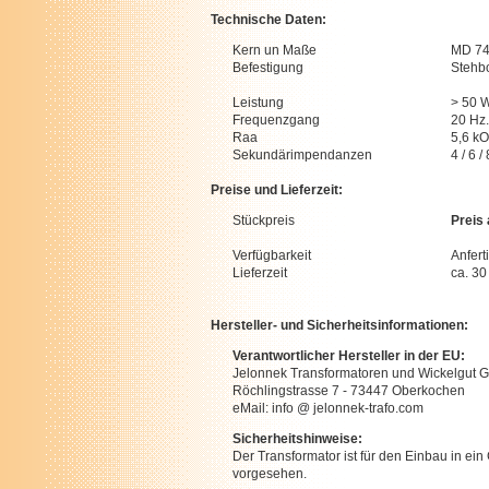
Technische Daten:
Kern un Maße
MD 74
Befestigung
Stehb
Leistung
> 50 
Frequenzgang
20 Hz.
Raa
5,6 k
Sekundärimpendanzen
4 / 6 
Preise und Lieferzeit:
Stückpreis
Preis
Verfügbarkeit
Anfert
Lieferzeit
ca. 3
Hersteller- und Sicherheitsinformationen:
Verantwortlicher Hersteller in der EU:
Jelonnek Transformatoren und Wickelgut
Röchlingstrasse 7 - 73447 Oberkochen
eMail: info @ jelonnek-trafo.com
Sicherheitshinweise:
Der Transformator ist für den Einbau in ein
vorgesehen.