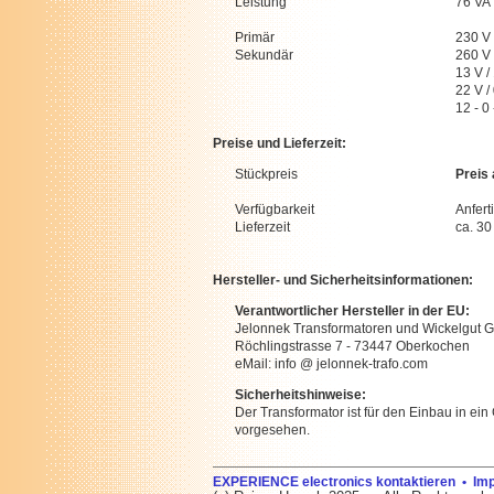
Leistung
76 VA
Primär
230 V
Sekundär
260 V 
13 V /
22 V /
12 - 0 
Preise und Lieferzeit:
Stückpreis
Preis
Verfügbarkeit
Anfert
Lieferzeit
ca. 3
Hersteller- und Sicherheitsinformationen:
Verantwortlicher Hersteller in der EU:
Jelonnek Transformatoren und Wickelgut
Röchlingstrasse 7 - 73447 Oberkochen
eMail: info @ jelonnek-trafo.com
Sicherheitshinweise:
Der Transformator ist für den Einbau in ein
vorgesehen.
EXPERIENCE electronics kontaktieren • I