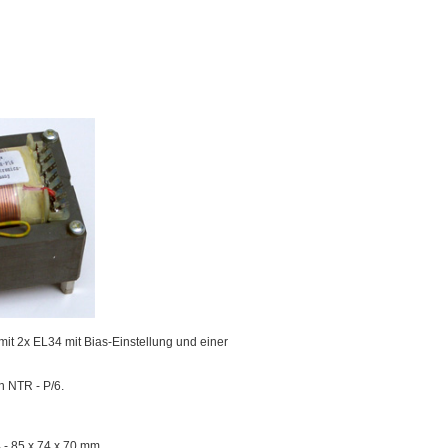
it 2x EL34 mit Bias-Einstellung und einer
n NTR - P/6.
 - 85 x 74 x 70 mm