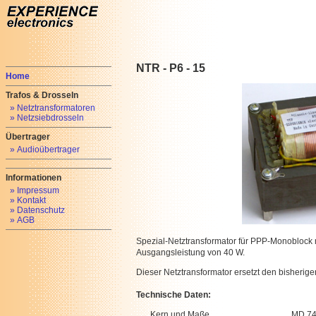
NTR - P6 - 15
Home
Trafos & Drosseln
» Netztransformatoren
» Netzsiebdrosseln
Übertrager
» Audioübertrager
Informationen
» Impressum
» Kontakt
» Datenschutz
» AGB
Spezial-Netztransformator für PPP-Monoblock m
Ausgangsleistung von 40 W.
Dieser Netztransformator ersetzt den bisherige
Technische Daten:
Kern und Maße
MD 74