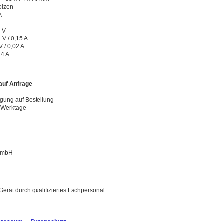
olzen
A
5 V
 V / 0,15 A
V / 0,02 A
 4 A
 auf Anfrage
igung auf Bestellung
0 Werktage
 GmbH
 Gerät durch qualifiziertes Fachpersonal