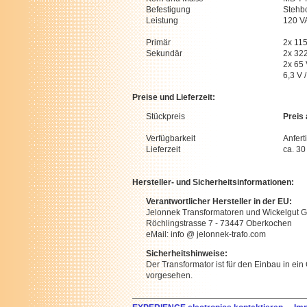
Befestigung
Stehb
Leistung
120 V
Primär
2x 11
Sekundär
2x 322
2x 65 
6,3 V /
Preise und Lieferzeit:
Stückpreis
Preis
Verfügbarkeit
Anfert
Lieferzeit
ca. 3
Hersteller- und Sicherheitsinformationen:
Verantwortlicher Hersteller in der EU:
Jelonnek Transformatoren und Wickelgut
Röchlingstrasse 7 - 73447 Oberkochen
eMail: info @ jelonnek-trafo.com
Sicherheitshinweise:
Der Transformator ist für den Einbau in ein
vorgesehen.